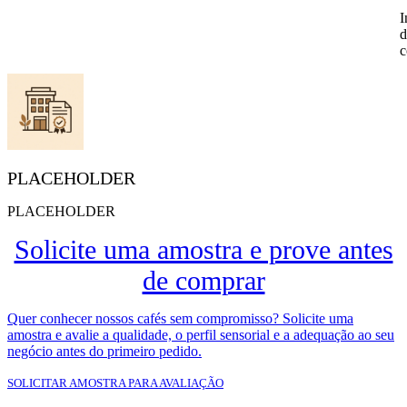
I
d
c
PLACEHOLDER
PLACEHOLDER
Solicite uma amostra e prove antes
de comprar
Quer conhecer nossos cafés sem compromisso? Solicite uma
amostra e avalie a qualidade, o perfil sensorial e a adequação ao seu
negócio antes do primeiro pedido.
SOLICITAR AMOSTRA PARA AVALIAÇÃO