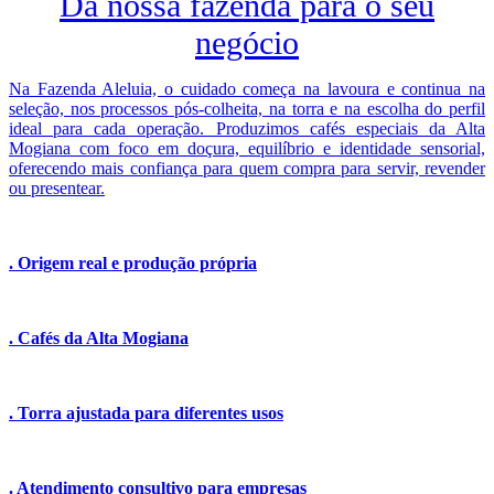
Da nossa fazenda para o seu
negócio
Na Fazenda Aleluia, o cuidado começa na lavoura e continua na
seleção, nos processos pós-colheita, na torra e na escolha do perfil
ideal para cada operação. Produzimos cafés especiais da Alta
Mogiana com foco em doçura, equilíbrio e identidade sensorial,
oferecendo mais confiança para quem compra para servir, revender
ou presentear.
. Origem real e produção própria
. Cafés da Alta Mogiana
. Torra ajustada para diferentes usos
. Atendimento consultivo para empresas